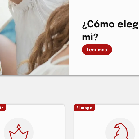
¿Cómo elegi
mi?
Leer mas
iz
El mago