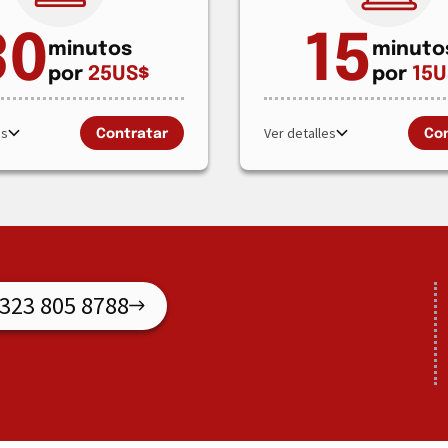
30
15
minutos
minuto
por
25
US$
por
15
U
es
Ver detalles
Contratar
Con
 323 805 8788