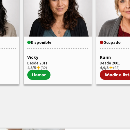
Disponible
Ocupado
Vicky
Karin
Desde 2011
Desde 2001
4,5/5
(32)
4,9/5
(98)
Llamar
Añadir a list