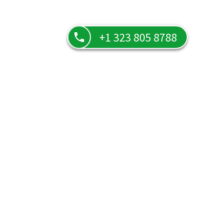
+1 323 805 8788
¿Qué hago para hablar con un tarotista o vidente que
esté ocupado o desconectado?
¿Cómo puedo saber cuántas personas tengo delante
si estoy en lista de espera?