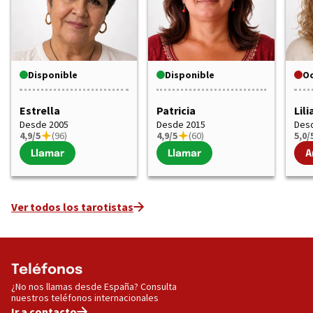
Disponible
Disponible
O
Estrella
Patricia
Lil
Desde 2005
Desde 2015
Des
4,9/5
(96)
4,9/5
(60)
5,0/
Llamar
Llamar
A
Ver todos los tarotistas
Teléfonos
¿No nos llamas desde España? Consulta
nuestros teléfonos internacionales
Ir a contacto