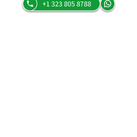
+1 323 805 8788
Precios y ofertas
Descrube nuestros precios y ofertas.
La emperatriz
La estrella
30
minutos
por
25
US$
Ver detalles
Ver detalles
Contratar