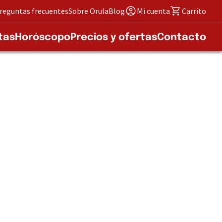
reguntas frecuentes
Sobre Orula
Blog
Mi cuenta
Carrito
tas
Horóscopo
Precios y ofertas
Contacto