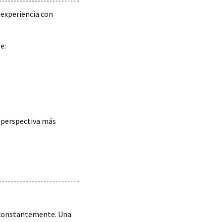
 experiencia con
e:
a perspectiva más
e constantemente. Una