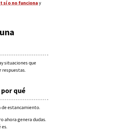
ot sí o no funciona
y
 una
ay situaciones que
r respuestas.
 por qué
ón de estancamiento.
aro ahora genera dudas.
 es.