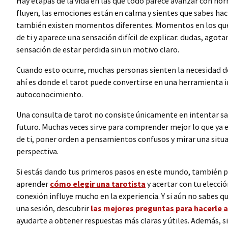
Hay etapas de la vida en las que todo parece avanzar con nor
fluyen, las emociones están en calma y sientes que sabes hac
también existen momentos diferentes. Momentos en los que
de ti y aparece una sensación difícil de explicar: dudas, ago
sensación de estar perdida sin un motivo claro.
Cuando esto ocurre, muchas personas sienten la necesidad de
ahí es donde el tarot puede convertirse en una herramienta 
autoconocimiento.
Una consulta de tarot no consiste únicamente en intentar sab
futuro. Muchas veces sirve para comprender mejor lo que ya 
de ti, poner orden a pensamientos confusos y mirar una situ
perspectiva.
Si estás dando tus primeros pasos en este mundo, también 
aprender
cómo elegir una tarotista
y acertar con tu elecci
conexión influye mucho en la experiencia. Y si aún no sabes 
una sesión, descubrir
las mejores preguntas para hacerle a
ayudarte a obtener respuestas más claras y útiles. Además, s