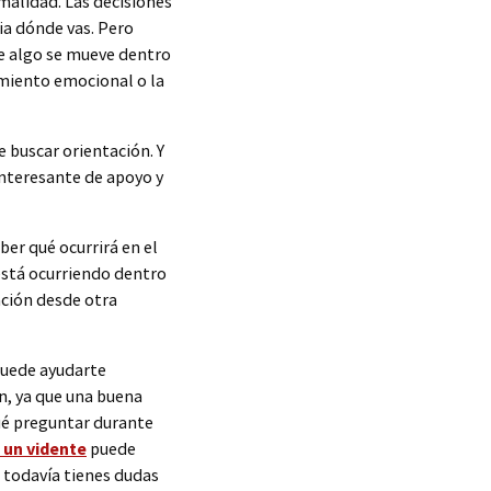
malidad. Las decisiones
ia dónde vas. Pero
 algo se mueve dentro
tamiento emocional o la
 buscar orientación. Y
interesante de apoyo y
er qué ocurrirá en el
está ocurriendo dentro
ación desde otra
puede ayudarte
ón, ya que una buena
qué preguntar durante
 un vidente
puede
i todavía tienes dudas