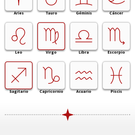
Aries
Tauro
Géminis
Cáncer
Leo
Virgo
Libra
Escorpio
Sagitario
Capricornio
Acuario
Piscis