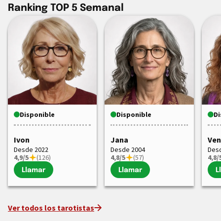
Ranking TOP 5 Semanal
Disponible
Disponible
Di
Ivon
Jana
Ven
Desde 2022
Desde 2004
Des
4,9/5
(126)
4,8/5
(57)
4,8/
Llamar
Llamar
L
Ver todos los tarotistas