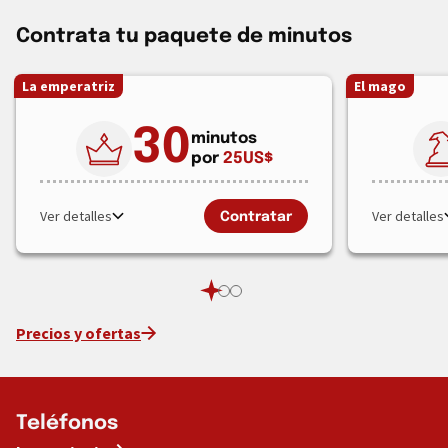
Contrata tu paquete de minutos
La emperatriz
El mago
30
minutos
por
25
US$
Ver detalles
Ver detalles
Contratar
Precios y ofertas
Teléfonos