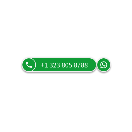
+1 323 805 8788
Preguntas frecuentes
Resuelve todas tus dudas sobre nuestros servicios, tarifas y
cómo funciona Tarot Orula en la página de preguntas
frecuentes.
¿Puede una lectura telefónica ser tan efectiva como