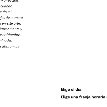
y dirección.
, cuando
ivado mi
sajes de manera
 en este arte,
síquicamente y
ncertidumbre.
uminada.
 abrirán tus
Elige el dia
Elige una franja horaria