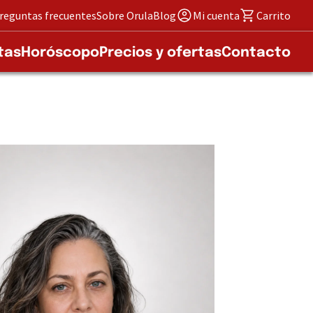
reguntas frecuentes
Sobre Orula
Blog
Mi cuenta
Carrito
tas
Horóscopo
Precios y ofertas
Contacto