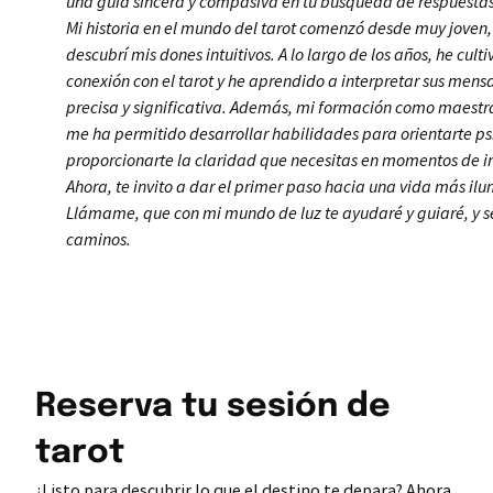
una guía sincera y compasiva en tu búsqueda de respuestas 
Mi historia en el mundo del tarot comenzó desde muy joven
descubrí mis dones intuitivos. A lo largo de los años, he cult
conexión con el tarot y he aprendido a interpretar sus men
precisa y significativa. Además, mi formación como maestra
me ha permitido desarrollar habilidades para orientarte p
proporcionarte la claridad que necesitas en momentos de i
Ahora, te invito a dar el primer paso hacia una vida más il
Llámame, que con mi mundo de luz te ayudaré y guiaré, y se
caminos.
Reserva tu sesión de
tarot
¿Listo para descubrir lo que el destino te depara? Ahora