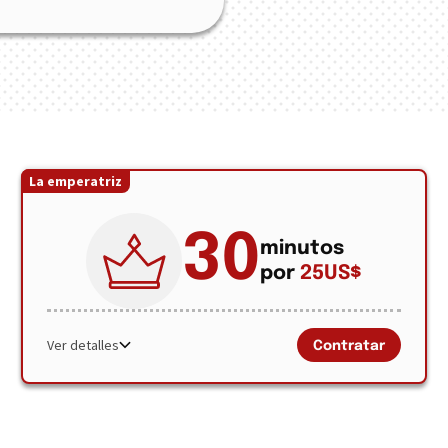
La emperatriz
30
minutos
por
25
US$
Ver detalles
Contratar