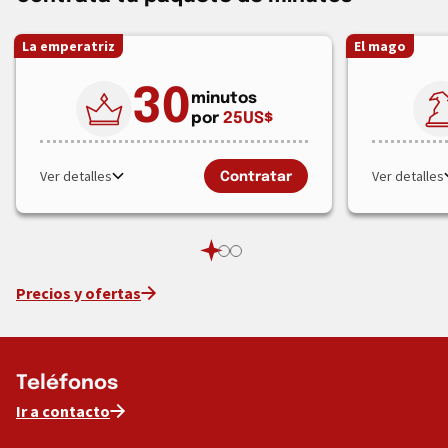
La emperatriz
El mago
30
minutos
por
25
US$
Ver detalles
Ver detalles
Contratar
Precios y ofertas
Teléfonos
Ir a contacto