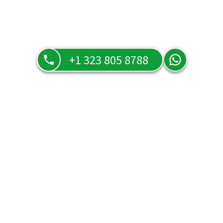
+1 323 805 8788
Preguntas frecuentes
Resuelve todas tus dudas sobre nuestros servicios, tarifas y
cómo funciona Tarot Orula en la página de preguntas
frecuentes.
¿Puede una lectura telefónica ser tan efectiva como
una lectura en persona?
¿Qué hago para hablar con un tarotista o vidente que
esté ocupado o desconectado?