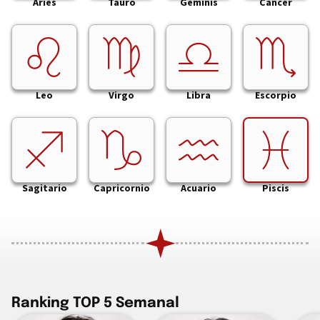
Aries
Tauro
Géminis
Cáncer
Leo
Virgo
Libra
Escorpio
Sagitario
Capricornio
Acuario
Piscis
Ranking TOP 5 Semanal