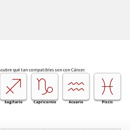
escubre qué tan compatibles son con Cáncer.
Sagitario
Capricornio
Acuario
Piscis