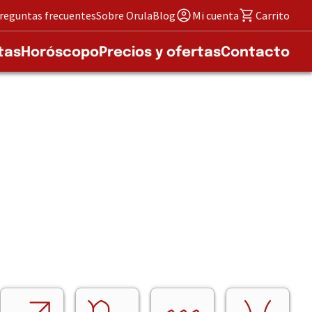
reguntas frecuentes
Sobre Orula
Blog
Mi cuenta
Carrito
tas
Horóscopo
Precios y ofertas
Contacto