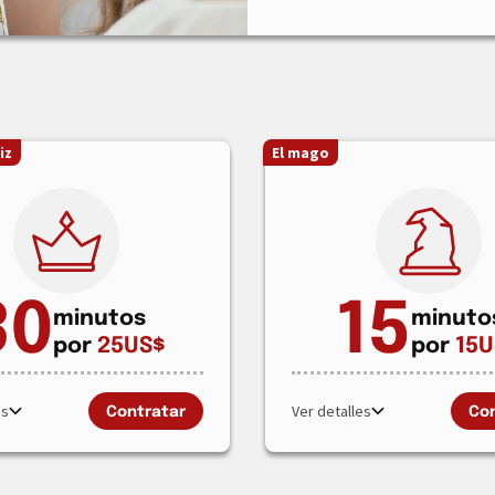
iz
El mago
30
15
minutos
minuto
por
25
US$
por
15
U
es
Ver detalles
Contratar
Con