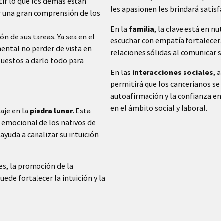
tir lo que los demás están
les apasionen les brindará satisfa
er una gran comprensión de los
En la
familia
, la clave está en 
ón de sus tareas. Ya sea en el
escuchar con empatía fortalecerá
ental no perder de vista en
relaciones sólidas al comunicar 
uestos a darlo todo para
En las
interacciones sociales
, 
permitirá que los cancerianos se
autoafirmación y la confianza e
en el ámbito social y laboral.
aje en la
piedra lunar
. Esta
 emocional de los nativos de
 ayuda a canalizar su intuición
es, la promoción de la
uede fortalecer la intuición y la