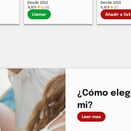
Desde 2022
Desde 2025
4,9/5
(126)
5,0/5
(1)
Llamar
Añadir a list
¿Cómo elegi
mi?
Leer mas