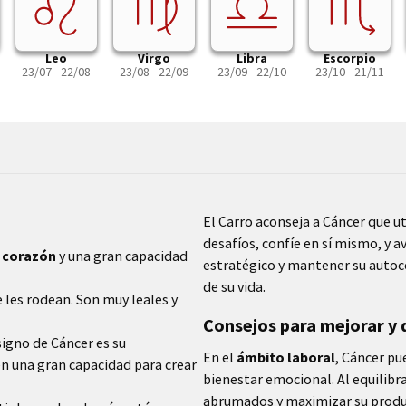
Leo
Virgo
Libra
Escorpio
23/07 - 22/08
23/08 - 22/09
23/09 - 22/10
23/10 - 21/11
El Carro aconseja a Cáncer que u
desafíos, confíe en sí mismo, y 
n corazón
y una gran capacidad
estratégico y mantener su autoco
de su vida.
e les rodean. Son muy leales y
Consejos para mejorar y
signo de Cáncer es su
En el
ámbito laboral
, Cáncer pu
en una gran capacidad para crear
bienestar emocional. Al equilibra
abrumados y maximizar su produc