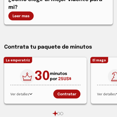
mi?
Leer mas
Contrata tu paquete de minutos
La emperatriz
El mago
30
minutos
por
25
US$
Ver detalles
Ver detalles
Contratar