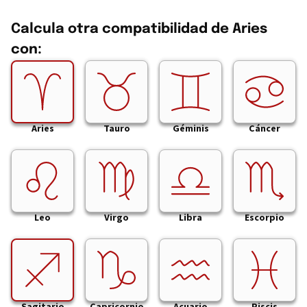
Calcula otra compatibilidad de Aries
con:
Aries
Tauro
Géminis
Cáncer
Leo
Virgo
Libra
Escorpio
Sagitario
Capricornio
Acuario
Piscis