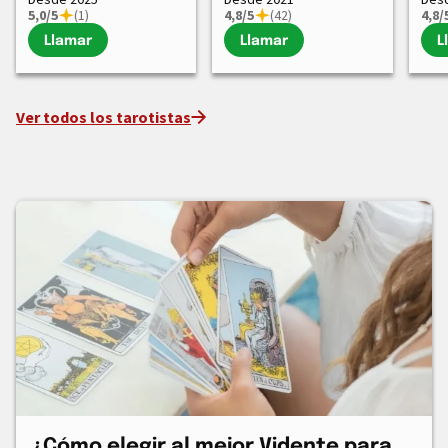
5,0/5
(1)
4,8/5
(42)
4,8/
Llamar
Llamar
L
Ver todos los tarotistas
¿Cómo elegir al mejor Vidente para