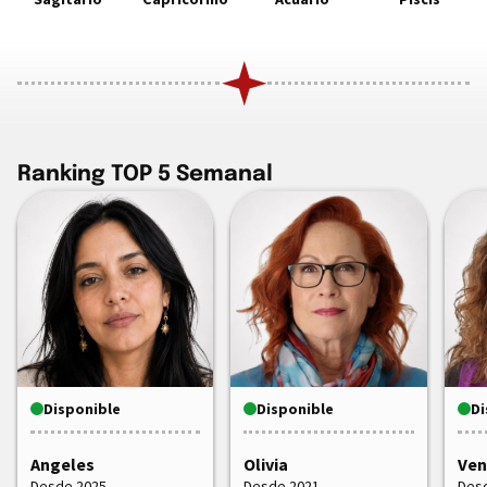
Ranking TOP 5 Semanal
Disponible
Disponible
Di
Angeles
Olivia
Ven
Desde 2025
Desde 2021
Des