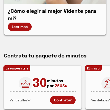
¿Cómo elegir al mejor Vidente para
mi?
Leer mas
Contrata tu paquete de minutos
La emperatriz
El mago
30
minutos
por
25
US$
Ver detalles
Ver detalles
Contratar