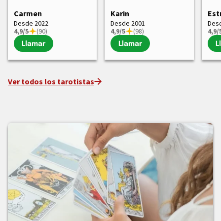
Carmen
Karin
Est
Desde 2022
Desde 2001
Des
4,9/5
(90)
4,9/5
(98)
4,9/
Llamar
Llamar
L
Ver todos los tarotistas