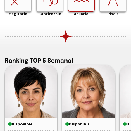
Sagitario
Capricornio
Acuario
Piscis
Ranking TOP 5 Semanal
Disponible
Disponible
Di