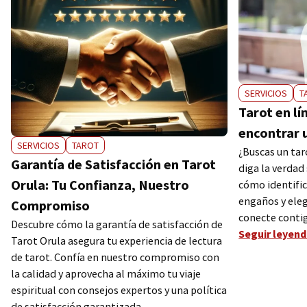
SERVICIOS
T
Tarot en lí
encontrar u
SERVICIOS
TAROT
¿Buscas un tar
Garantía de Satisfacción en Tarot
diga la verdad
Orula: Tu Confianza, Nuestro
cómo identifica
engaños y eleg
Compromiso
conecte conti
Descubre cómo la garantía de satisfacción de
Seguir leyen
Tarot Orula asegura tu experiencia de lectura
de tarot. Confía en nuestro compromiso con
la calidad y aprovecha al máximo tu viaje
espiritual con consejos expertos y una política
de satisfacción garantizada.