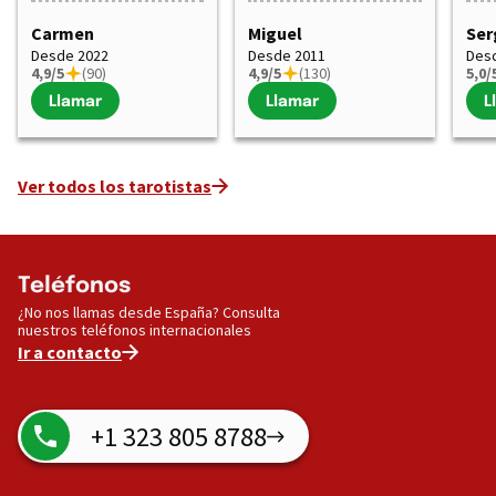
Carmen
Miguel
Ser
Desde 2022
Desde 2011
Des
4,9/5
(90)
4,9/5
(130)
5,0/
Llamar
Llamar
L
Ver todos los tarotistas
Teléfonos
¿No nos llamas desde España? Consulta
nuestros teléfonos internacionales
Ir a contacto
+1 323 805 8788