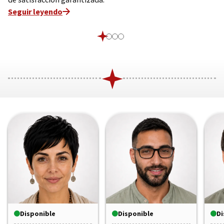
Seguir leyendo
Disponible
Disponible
Di