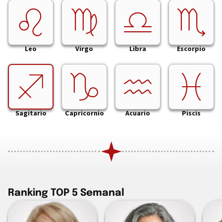
Leo
Virgo
Libra
Escorpio
Sagitario
Capricornio
Acuario
Piscis
Ranking TOP 5 Semanal