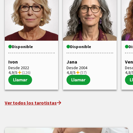
Disponible
Disponible
Di
Ivon
Jana
Ven
Desde 2022
Desde 2004
Des
4,9/5
(126)
4,8/5
(57)
4,8/
Llamar
Llamar
L
Ver todos los tarotistas