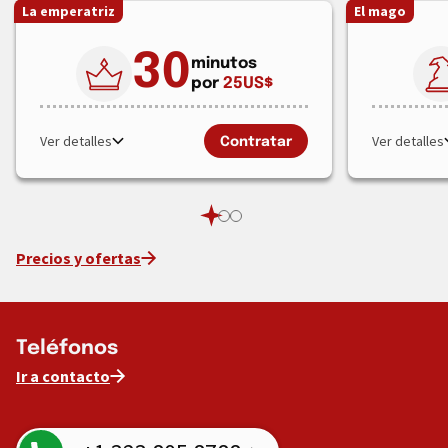
La emperatriz
El mago
30
minutos
por
25
US$
Ver detalles
Ver detalles
Contratar
Precios y ofertas
Teléfonos
Ir a contacto