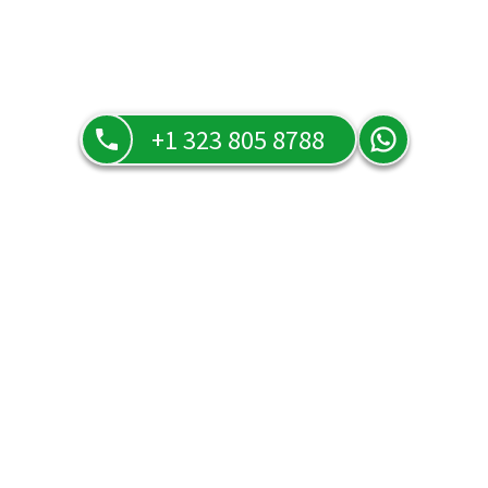
+1 323 805 8788
Preguntas frecuentes
Resuelve todas tus dudas sobre nuestros servicios, tarifas y
cómo funciona Tarot Orula en la página de preguntas
frecuentes.
¿Puede una lectura telefónica ser tan efectiva como
una lectura en persona?
¿Qué hago para hablar con un tarotista o vidente que