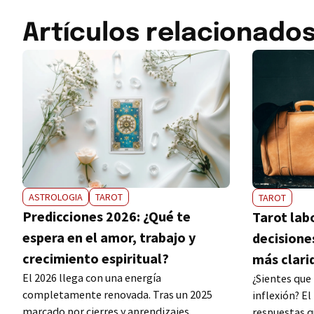
Artículos relacionado
ASTROLOGIA
TAROT
TAROT
Predicciones 2026: ¿Qué te
Tarot lab
espera en el amor, trabajo y
decisione
crecimiento espiritual?
más clari
El 2026 llega con una energía
¿Sientes que
completamente renovada. Tras un 2025
inflexión? El
marcado por cierres y aprendizajes
respuestas q