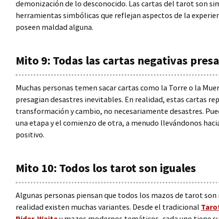
demonización de lo desconocido. Las cartas del tarot son 
herramientas simbólicas que reflejan aspectos de la experie
poseen maldad alguna.
Mito 9: Todas las cartas negativas pres
Muchas personas temen sacar cartas como la Torre o la Muer
presagian desastres inevitables. En realidad, estas cartas r
transformación y cambio, no necesariamente desastres. Puede
una etapa y el comienzo de otra, a menudo llevándonos haci
positivo.
Mito 10: Todos los tarot son iguales
Algunas personas piensan que todos los mazos de tarot son 
realidad existen muchas variantes. Desde el tradicional
Taro
Rider-Waite
y mazos modernos temáticos, cada uno tiene su