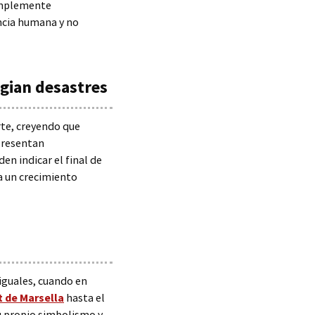
simplemente
ncia humana y no
agian desastres
te, creyendo que
epresentan
n indicar el final de
a un crecimiento
iguales, cuando en
t de Marsella
hasta el
 propio simbolismo y