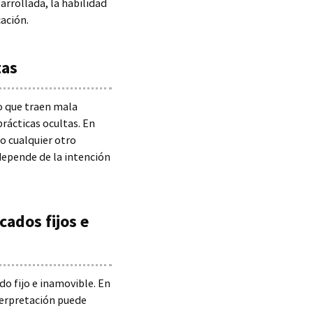
arrollada, la habilidad
cación.
tas
 o que traen mala
prácticas ocultas. En
o cualquier otro
depende de la intención
cados fijos e
do fijo e inamovible. En
nterpretación puede