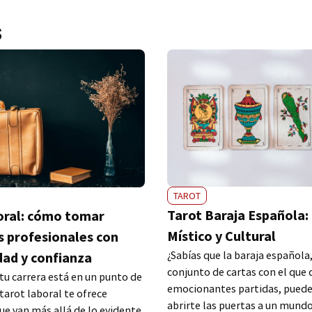
s
TAROT
Tarot Baraja Española: 
oral: cómo tomar
Místico y Cultural
s profesionales con
¿Sabías que la baraja española
dad y confianza
conjunto de cartas con el que 
 tu carrera está en un punto de
emocionantes partidas, pued
 tarot laboral te ofrece
abrirte las puertas a un mundo
ue van más allá de lo evidente.