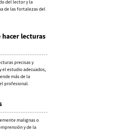
o del lector y la
a de las fortalezas del
 hacer lecturas
cturas precisas y
 y el estudio adecuados,
epende más de la
el profesional.
s
ntemente malignas o
omprensión y de la