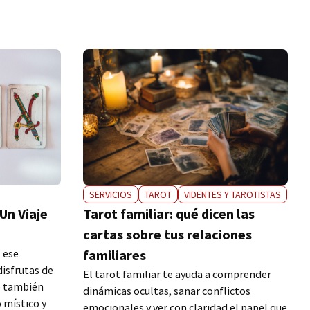
SERVICIOS
TAROT
VIDENTES Y TAROTISTAS
Tarot familiar: qué dicen las
Un Viaje
cartas sobre tus relaciones
familiares
, ese
disfrutas de
El tarot familiar te ayuda a comprender
e también
dinámicas ocultas, sanar conflictos
 místico y
emocionales y ver con claridad el papel que