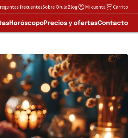
reguntas frecuentes
Sobre Orula
Blog
Mi cuenta
Carrito
tas
Horóscopo
Precios y ofertas
Contacto