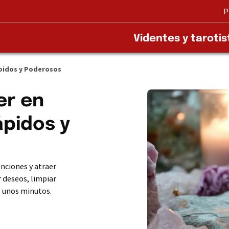
P
Videntes y tarotis
ápidos y Poderosos
er en
ápidos y
nciones y atraer
 deseos, limpiar
o unos minutos.