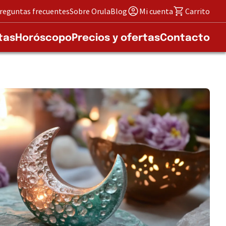
reguntas frecuentes
Sobre Orula
Blog
Mi cuenta
Carrito
tas
Horóscopo
Precios y ofertas
Contacto