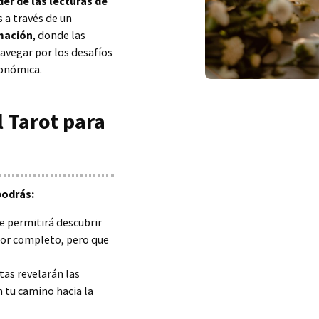
der de las lecturas de
s a través de un
mación
, donde las
navegar por los desafíos
conómica.
 Tarot para
podrás:
te permitirá descubrir
por completo, pero que
tas revelarán las
 tu camino hacia la