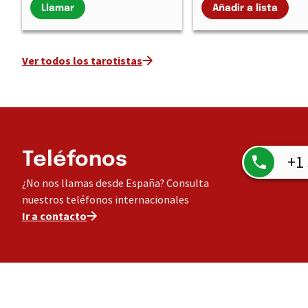
Llamar
Añadir a lista
Ver todos los tarotistas
Teléfonos
+1
¿No nos llamas desde España? Consulta
nuestros teléfonos internacionales
Ir a contacto