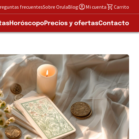
reguntas frecuentes
Sobre Orula
Blog
Mi cuenta
Carrito
tas
Horóscopo
Precios y ofertas
Contacto