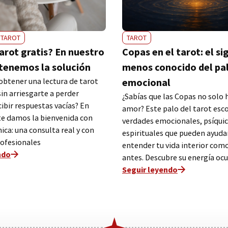
TAROT
TAROT
arot gratis? En nuestro
Copas en el tarot: el si
tenemos la solución
menos conocido del pa
 obtener una lectura de tarot
emocional
sin arriesgarte a perder
¿Sabías que las Copas no solo 
ibir respuestas vacías? En
amor? Este palo del tarot esc
te damos la bienvenida con
verdades emocionales, psíquic
ica: una consulta real y con
espirituales que pueden ayuda
rofesionales
entender tu vida interior com
ndo
antes. Descubre su energía ocu
Seguir leyendo