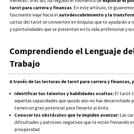
mereces? Si es así, ha llegado el momento de
explorar el po
tarot para carrera y finanzas
. En este artículo, te guiaremo
fascinante viaje hacia el
autodescubrimiento y la transfor
cartas del tarot se convierten en brújulas que te ayudarán a 
y oportunidades que se presentan en tu vida profesional y e
Comprendiendo el Lenguaje del
Trabajo
A través de las lecturas de tarot para carrera y finanzas, 
Identificar tus talentos y habilidades ocultas:
El tarot 
aquellas capacidades que quizás aún no has desarrollado 
tienen un gran potencial para llevarte al éxito.
Conocer los obstáculos que te impiden avanzar:
Las car
dificultades y patrones negativos que te están frenando en
prosperidad.