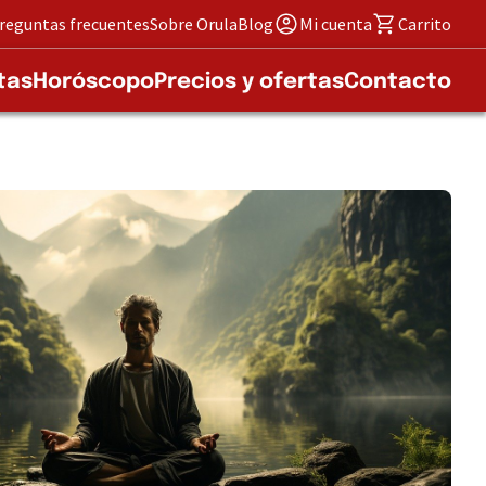
reguntas frecuentes
Sobre Orula
Blog
Mi cuenta
Carrito
tas
Horóscopo
Precios y ofertas
Contacto