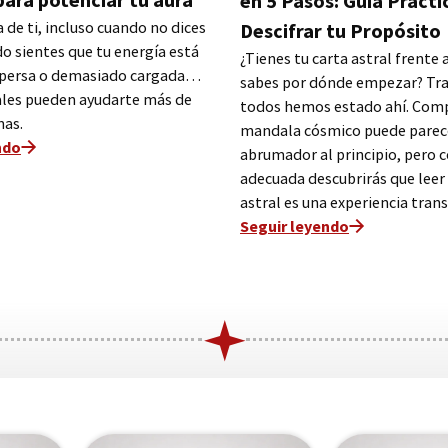
en 5 Pasos: Guía Prácti
 de ti, incluso cuando no dices
Descifrar tu Propósito
do sientes que tu energía está
¿Tienes tu carta astral frente a
spersa o demasiado cargada…
sabes por dónde empezar? Tra
tales pueden ayudarte más de
todos hemos estado ahí. Com
nas.
mandala cósmico puede parec
ndo
abrumador al principio, pero c
adecuada descubrirás que leer 
astral es una experiencia tra
Seguir leyendo