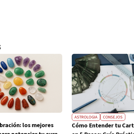
s
ASTROLOGIA
CONSEJOS
ibración: los mejores
Cómo Entender tu Cart
para potenciar tu aura