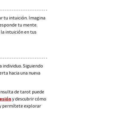
r tu intuición. Imagina
 responde tu mente.
la intuición en tus
a individuo. Siguiendo
uerta hacia una nueva
onsulta de tarot puede
sesión
y descubrir cómo
 y permítete explorar