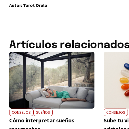
Autor: Tarot Orula
Artículos relacionado
CONSEJOS
SUEÑOS
CONSEJOS
Cómo interpretar sueños
Sube tu v
recurrentes
cristales 