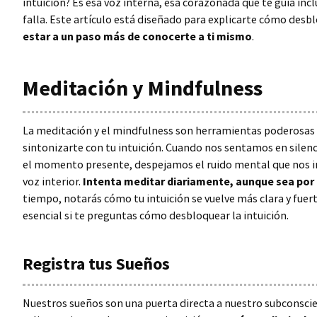
intuición? Es esa voz interna, esa corazonada que te guía inc
falla. Este artículo está diseñado para explicarte cómo desblo
estar a un paso más de conocerte a ti mismo
.
Meditación y Mindfulness
La meditación y el mindfulness son herramientas poderosas 
sintonizarte con tu intuición. Cuando nos sentamos en silen
el momento presente, despejamos el ruido mental que nos i
voz interior.
Intenta meditar diariamente, aunque sea por
tiempo, notarás cómo tu intuición se vuelve más clara y fuert
esencial si te preguntas cómo desbloquear la intuición.
Registra tus Sueños
Nuestros sueños son una puerta directa a nuestro subconsci