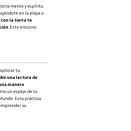
stra mente y espíritu.
lajándote en la playa o
con la tierra te
ción
. Este entorno
xplorar tu
bir una lectura de
r una manera
omo un espejo de tu
ofundo. Esta práctica
comprender su