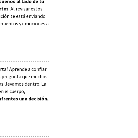
sueños al lado de tu
rtes
. Al revisar estos
ición te está enviando.
samientos y emociones a
rta? Aprende a confiar
na pregunta que muchos
dos llevamos dentro. La
n el cuerpo,
nfrentes una decisión,