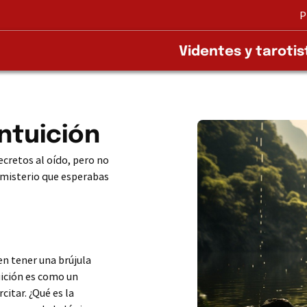
P
Videntes y tarotis
ntuición
ecretos al oído, pero no
 misterio que esperabas
n tener una brújula
uición es como un
itar. ¿Qué es la