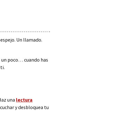
 espejo. Un llamado.
aga un poco… cuando has
ti.
 Haz una
lectura
scuchar y desbloquea tu