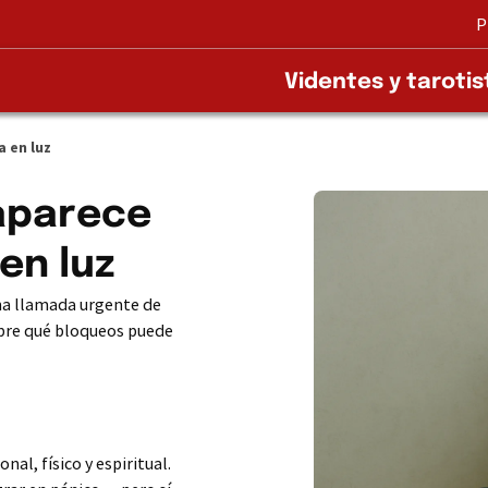
P
Videntes y tarotis
 en luz
 aparece
en luz
una llamada urgente de
cubre qué bloqueos puede
nal, físico y espiritual.