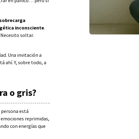
trar en pánico… pero sí
 sobrecarga
gética inconsciente
.
Necesito soltar.
ad. Una invitación a
á ahí. Y, sobre todo, a
ra o gris?
a persona está
e emociones reprimidas,
ando con energías que