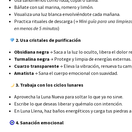
Usa sahumerios como ruda, copal o salvia.
Báñate con sal marina, romero y limón.
Visualiza una luz blanca envolviéndote cada mañana.
Practica rituales de descarga (→
Mini guía para una limpiez
en menos de 5 minutos
)
2. Usa cristales de purificación
Obsidiana negra
→ Saca a la luz lo oculto, libera el dolor 
Turmalina negra
→ Protege y limpia de energías externas.
Cuarzo transparente
→ Eleva la vibración, renueva tu cam
Amatista
→ Sana el cuerpo emocional con suavidad.
3. Trabaja con los ciclos lunares
Aprovecha la Luna Nueva para soltar lo que ya no sirve.
Escribe lo que deseas liberar y quémalo con intención.
En Luna Llena, haz baños energéticos y carga tus piedras a 
4. Sanación emocional