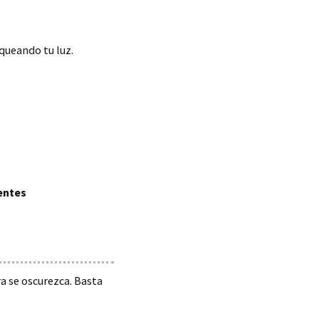
queando tu luz.
entes
ra se oscurezca. Basta