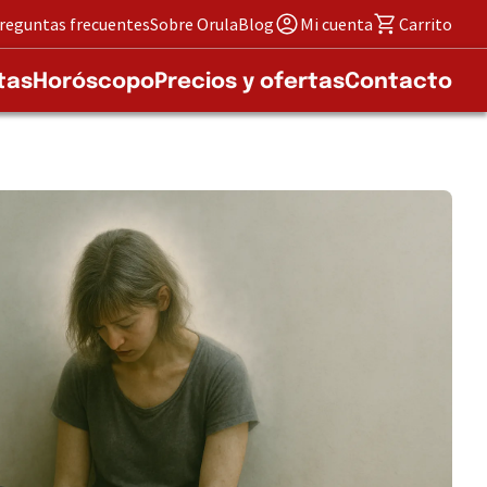
reguntas frecuentes
Sobre Orula
Blog
Mi cuenta
Carrito
tas
Horóscopo
Precios y ofertas
Contacto