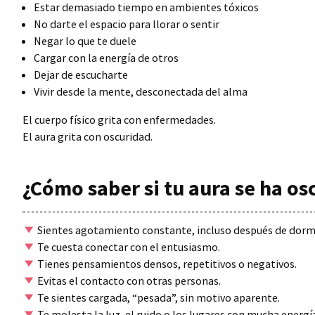
Estar demasiado tiempo en ambientes tóxicos
No darte el espacio para llorar o sentir
Negar lo que te duele
Cargar con la energía de otros
Dejar de escucharte
Vivir desde la mente, desconectada del alma
El cuerpo físico grita con enfermedades.
El aura grita con oscuridad.
¿Cómo saber si tu aura se ha os
Sientes agotamiento constante, incluso después de dormi
Te cuesta conectar con el entusiasmo.
Tienes pensamientos densos, repetitivos o negativos.
Evitas el contacto con otras personas.
Te sientes cargada, “pesada”, sin motivo aparente.
Te molesta la luz, el ruido o los lugares con mucha energí