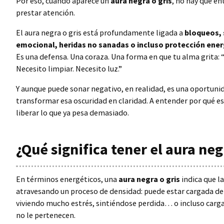
Por eso, cuando aparece un
aura negra o gris
, no hay que en
prestar atención.
El aura negra o gris está profundamente ligada a
bloqueos,
emocional, heridas no sanadas o incluso protección ener
Es una defensa. Una coraza. Una forma en que tu alma grita: “
Necesito limpiar. Necesito luz.”
Y aunque puede sonar negativo, en realidad, es una oportunid
transformar esa oscuridad en claridad. A entender por qué est
liberar lo que ya pesa demasiado.
¿Qué significa tener el aura neg
En términos energéticos, una
aura negra o gris
indica que l
atravesando un proceso de densidad: puede estar cargada d
viviendo mucho estrés, sintiéndose perdida… o incluso carg
no le pertenecen.