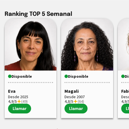
Ranking TOP 5 Semanal
Disponible
Disponible
Di
Eva
Magali
Fab
Desde 2025
Desde 2007
Des
4,9/5
(49)
4,8/5
(64)
4,9/
Llamar
Llamar
L