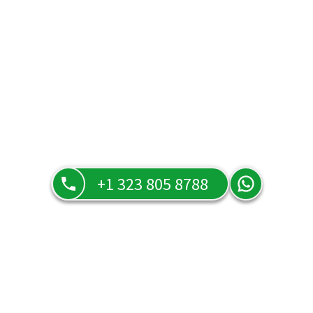
+1 323 805 8788
Preguntas frecuentes
Resuelve todas tus dudas sobre nuestros servicios, tarifas y
cómo funciona Tarot Orula en la página de preguntas
frecuentes.